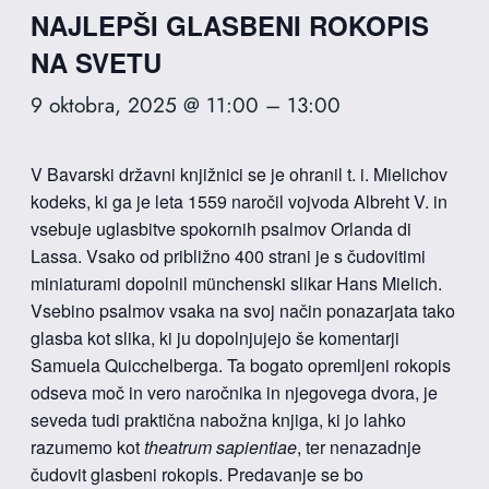
NAJLEPŠI GLASBENI ROKOPIS
NA SVETU
9 oktobra, 2025 @ 11:00
–
13:00
V Bavarski državni knjižnici se je ohranil t. i. Mielichov
kodeks, ki ga je leta 1559 naročil vojvoda Albreht V. in
vsebuje uglasbitve spokornih psalmov Orlanda di
Lassa. Vsako od približno 400 strani je s čudovitimi
miniaturami dopolnil münchenski slikar Hans Mielich.
Vsebino psalmov vsaka na svoj način ponazarjata tako
glasba kot slika, ki ju dopolnjujejo še komentarji
Samuela Quicchelberga. Ta bogato opremljeni rokopis
odseva moč in vero naročnika in njegovega dvora, je
seveda tudi praktična nabožna knjiga, ki jo lahko
razumemo kot
theatrum sapientiae
, ter nenazadnje
čudovit glasbeni rokopis. Predavanje se bo